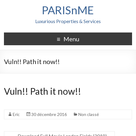
PARISnME
Luxurious Properties & Services
Menu
Vuln!! Path it now!!
Vuln!! Path it now!!
Eric
30 décembre 2016
Non classé
←
Download Full Movie London Fields (2018)